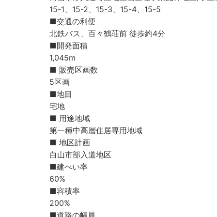
15-1、15-2、15-3、15-4、15-5
■交通の利便
北鉄バス、百々鶴荘前 徒歩約4分
■開発面積
1,045m
■ 販売区画数
5区画
■地目
宅地
■ 用途地域
第一種中高層住居専用地域
■ 地区計画
白山市部入道地区
■建ぺい率
60%
■容積率
200%
■道路の幅員