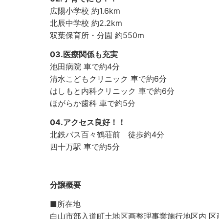
広陽小学校 約1.6km
北辰中学校 約2.2km
双葉保育所・分園 約550m
03.医療関係も充実
池田病院 車で約4分
清水こどもクリニック 車で約6分
はしもと内科クリニック 車で約6分
ほがらか歯科 車で約5分
04.アクセス良好！！
北鉄バス百々鶴荘前 徒歩約4分
四十万駅 車で約5分
分譲概要
■所在地
白山市部入道町土地区画整理事業施行地区内 区