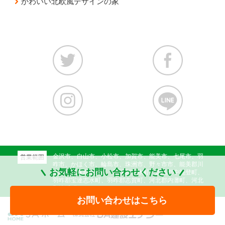
かわいい北欧風デザインの家
金沢市、白山市、小松市、加賀市、能美市、七尾市、羽
営業範囲
咋市、かほく市、輪島市、珠洲市、野々市市、能美郡川
お気軽にお問い合わせください
北町、鳳珠郡能登町、鳳珠郡穴水町、鹿島郡中能登町、
羽咋郡宝達志水町、羽咋郡志賀町、河北郡内灘町、河北
郡津幡町
お問い合わせはこちら