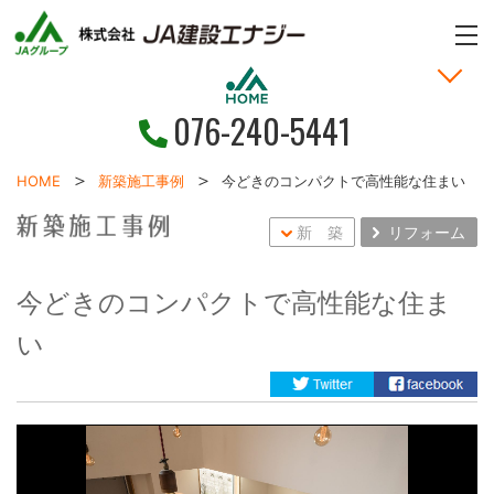
ME
076-240-5441
家づくりの考え方
土地・戸建情報
お問い合わせ
お客様の声
新着情報
施工事例
HOME
HOME
新築施工事例
今どきのコンパクトで高性能な住まい
新 築
リフォーム
今どきのコンパクトで高性能な住ま
い