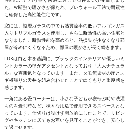
性能にこだわり長く快適に過ごせる住まいが完成しまし
た。Ｗ断熱で暖かさが保たれ、プレウォール工法で耐震性
も確保した高性能住宅です。
窓には、複層ガラスの中でも熱貫流率の低いアルゴンガス
入りトリプルガラスを使用し、さらに断熱性の高い住宅と
なりました。断熱性能を高めると、熱損失が少なくなり部
屋が冷めにくくなるため、部屋の暖かさが長く続きます。
LDKは白と木を基調に、ブラックのインテリアや優しいミ
ントカラーの壁がアクセントとなっており「大人ナチュラ
ル」な雰囲気となっています。また、タモ無垢材の床とス
ギ板張りの天井を組み合わせたことでぬくもりと重厚感を
感じます。
一角にある畳コーナーは、小さな子どもが寝転ぶ時や洗濯
ものを畳む時など、様々な用途で使用できるスペースとな
っています。仕切りは設けず開放的にしたことで、リビン
グやキッチンに居てもお互いを見守ることができ、安心し
て過ごせます。