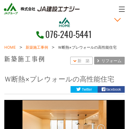
ME
076-240-5441
家づくりの考え方
土地・戸建情報
お問い合わせ
お客様の声
新着情報
施工事例
HOME
HOME
新築施工事例
Ｗ断熱×プレウォールの高性能住宅
新 築
リフォーム
Ｗ断熱×プレウォールの高性能住宅