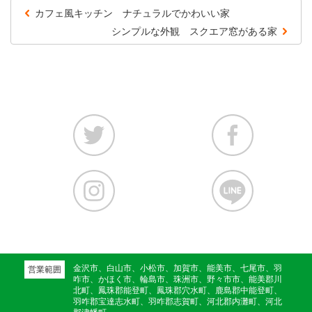
カフェ風キッチン ナチュラルでかわいい家
シンプルな外観 スクエア窓がある家
金沢市、白山市、小松市、加賀市、能美市、七尾市、羽
営業範囲
咋市、かほく市、輪島市、珠洲市、野々市市、能美郡川
北町、鳳珠郡能登町、鳳珠郡穴水町、鹿島郡中能登町、
羽咋郡宝達志水町、羽咋郡志賀町、河北郡内灘町、河北