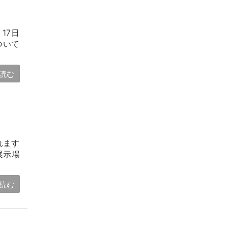
17日
ついて
読む
れます
展示場
読む