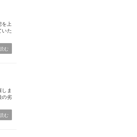
想を上
ていた
読む
催しま
後の劣
読む