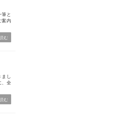
一筆と
ご案内
読む
きまし
に、全
読む