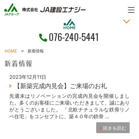
ME
076-240-5441
家づくりの考え方
土地・戸建情報
お問い合わせ
お客様の声
新着情報
施工事例
HOME
HOME
新着情報
2023年12月11日
【新築完成内見会】ご来場のお礼
先週末はリノベーションの完成内見会を開催しまし
た。多くのお客様にご来場いただきまして、誠にあり
がとうございました。 「北欧ナチュラルな鉄骨リノ
ベ住宅」をコンセプトに、築４０年の鉄骨 …
続きを読む