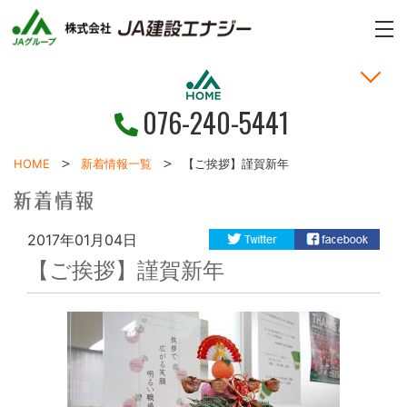
n
n
ME
076-240-5441
家づくりの考え方
土地・戸建情報
お問い合わせ
お客様の声
新着情報
施工事例
HOME
HOME
新着情報一覧
【ご挨拶】謹賀新年
2017年01月04日
【ご挨拶】謹賀新年