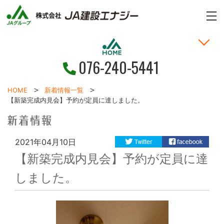
n
n
ME
076-240-5441
家づくりの考え方
土地・戸建情報
お問い合わせ
お客様の声
新着情報
施工事例
HOME
HOME
新着情報一覧
【新築完成内見会】予約が定員に達しました。
2021年04月10日
【新築完成内見会】予約が定員に達
しました。