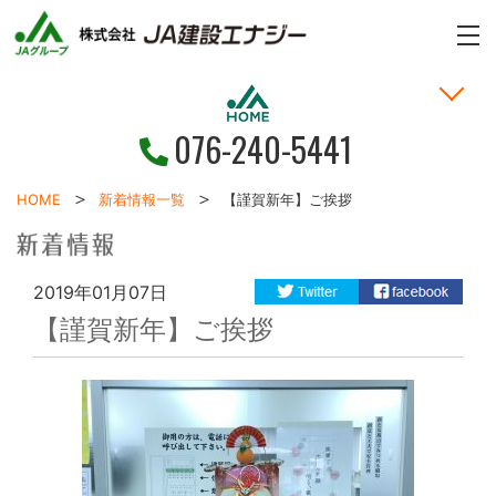
n
n
ME
076-240-5441
家づくりの考え方
土地・戸建情報
お問い合わせ
お客様の声
新着情報
施工事例
HOME
HOME
新着情報一覧
【謹賀新年】ご挨拶
2019年01月07日
【謹賀新年】ご挨拶