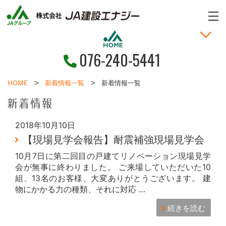
ME
076-240-5441
家づくりの考え方
土地・戸建情報
お問い合わせ
お客様の声
新着情報
施工事例
HOME
HOME
新着情報一覧
新着情報一覧
2018年10月10日
【現場見学会報告】耐震補強現場見学会
10月7日に第二回目の戸建てリノベーション現場見学
会が無事に終わりました。 ご来場していただいた10
組、13名のお客様、大変ありがとうございます。 建
物にかかる力の種類、それに対応 …
続きを読む