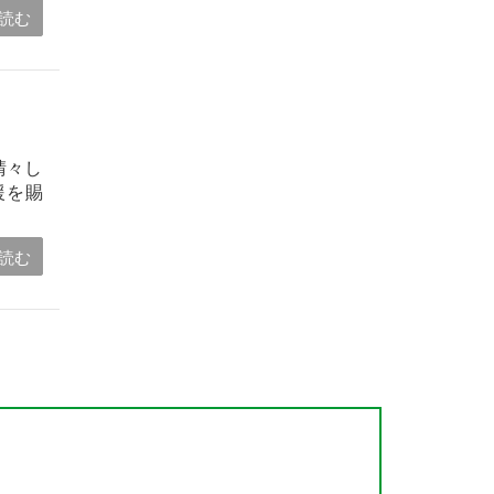
読む
晴々し
援を賜
読む