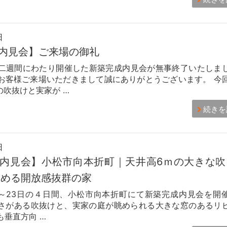
日
内見会】ご来場の御礼
二週間にわたり開催した新築完成内見会が無事終了いたしま
お客様ご来場いただきまして誠にありがとうございます。 今
の吹抜けと実家が …
続きを
日
内見会】小松市向本折町｜天井高6ｍの大きな吹
しめる開放感抜群の家
、22～23日の４日間、小松市向本折町にて新築完成内見会を開
高さがある吹抜けと、実家の庭が眺められる大きな窓のあるリ
も垂直方向 …