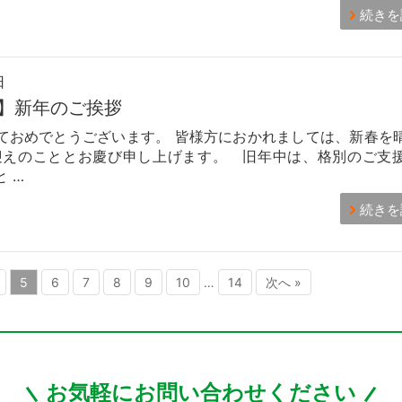
続きを
日
】新年のご挨拶
ておめでとうございます。 皆様方におかれましては、新春を
迎えのこととお慶び申し上げます。 旧年中は、格別のご支
 …
続きを
5
6
7
8
9
10
…
14
次へ »
お気軽にお問い合わせください