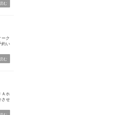
読む
ィーク
予約い
読む
ＪＡホ
介させ
読む