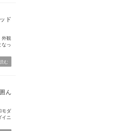
ウッド
 外観
となっ
読む
を囲ん
和モダ
ダイニ