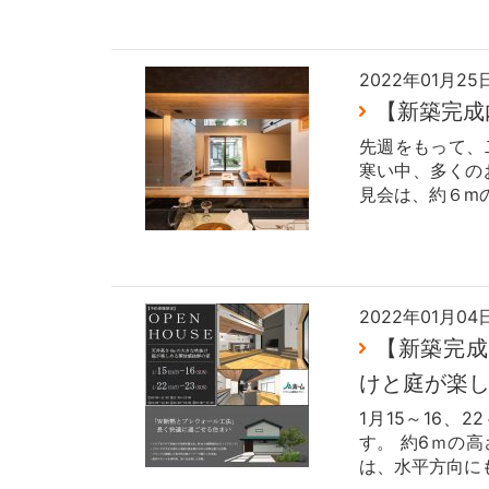
2022年01月25
【新築完成
先週をもって、
寒い中、多くの
見会は、約６m
2022年01月04
【新築完成
けと庭が楽
1月15～16
す。 約6ｍの
は、水平方向に