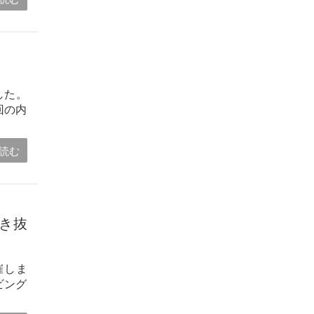
した。
回の内
読む
き抜
催しま
ビング