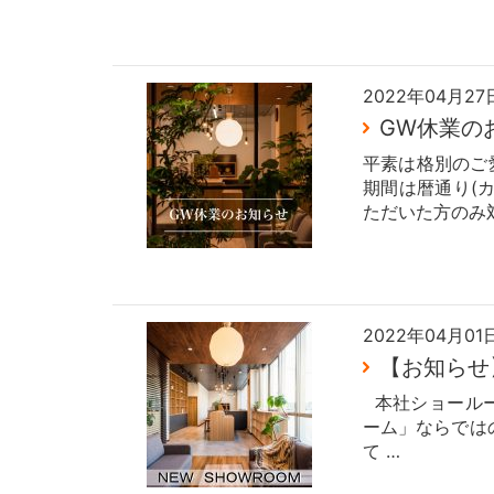
2022年04月27
GW休業の
平素は格別のご
期間は暦通り(
ただいた方のみ
2022年04月01
【お知らせ
本社ショールー
ーム」ならでは
て …