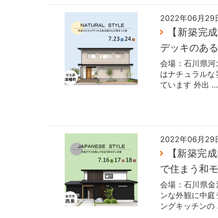
2022年06月29
【新築完成内
デッキのあ
会場：石川県河
はナチュラルな
ています 外出 …
2022年06月29
【新築完成内
で住まう和
会場：石川県金
ンな外観に中庭
ングキッチンの 