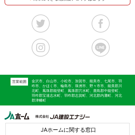
金沢市、白山市、小松市、加賀市、能美市、七尾市、羽
営業範囲
咋市、かほく市、輪島市、珠洲市、野々市市、能美郡川
北町、鳳珠郡能登町、鳳珠郡穴水町、鹿島郡中能登町、
羽咋郡宝達志水町、羽咋郡志賀町、河北郡内灘町、河北
郡津幡町
JAホームに関する窓口